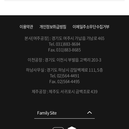
이용약관
개인정보취급방침
이메일주소무단수집거부
본사[여주공장] : 경기도 여주시 가납읍 가남로 465
Tel. 031)883-8684
Fax. 031)883-8685
이천공장 : 경기도 이천시 부발읍 고백리 203-3
하남사무실 : 경기도 하남시 감일백제로 111, 5층
Tel. 02)564-4491
Fax. 02)564-4495
제주공장 : 제주도 서귀포시 금백조로 439
Family Site