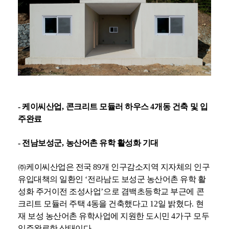
- 케이씨산업
,
콘크리트 모듈러 하우스
4
개동 건축 및 입
주완료
- 전남보성군
,
농산어촌 유학 활성화 기대
㈜
케이씨산업은 전국
89
개 인구감소지역 지자체의 인구
유입대책의 일환인
‘
전라남도 보성군 농산어촌 유학 활
성화 주거이전 조성사업
’
으로 겸백초등학교 부근에 콘
크리트 모듈러 주택
4
동을 건축했다고
12
일 밝혔다
.
현
재 보성 농산어촌 유학사업에 지원한 도시민
4
가구 모두
입주완료한 상태이다
.