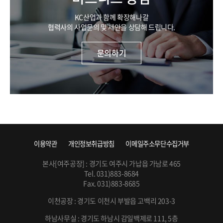
KC산업과 함께 확장해나갈
협력사의 사업문의 및 제안을 상담해 드립니다.
문의하기
이용약관
개인정보취급방침
이메일주소무단수집거부
본사[여주공장] : 경기도 여주시 가납읍 가남로 465
Tel. 031)883-8684
Fax. 031)883-8685
이천공장 : 경기도 이천시 부발읍 고백리 203-3
하남사무실 : 경기도 하남시 감일백제로 111, 5층