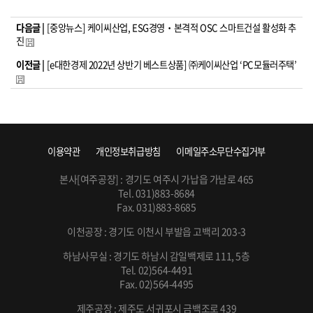
다음글 |
[중앙뉴스] 케이씨산업, ESG경영‧본격적 OSC 스마트건설 활성화 추
진
이전글 |
[e대한경제 2022년 상반기 베스트상품] ㈜케이씨산업 ‘PC모듈러주택’
이용약관
개인정보취급방침
이메일주소무단수집거부
본사[여주공장] : 경기도 여주시 가납읍 가남로 465
Tel. 031)883-8684
Fax. 031)883-8685
이천공장 : 경기도 이천시 부발읍 고백리 203-3
하남사무실 : 경기도 하남시 감일백제로 111, 5층
Tel. 02)564-4491
Fax. 02)564-4495
제주공장 : 제주도 서귀포시 금백조로 439