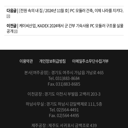
다음글 |
[전원 속의 내 집 / 2024년 11월 호] PC 모듈러 건축, 이제 나라를 지키다.
이전글 |
케이씨산업, KADEX 2024에서 군 간부 기숙사용 PC 모듈러 구조물 실물
공개
이용약관
개인정보취급방침
이메일주소무단수집거부
본사[여주공장] : 경기도 여주시 가납읍 가남로 465
Tel. 031)883-8684
Fax. 031)883-8685
이천공장 : 경기도 이천시 부발읍 고백리 203-3
하남사무실 : 경기도 하남시 감일백제로 111, 5층
Tel. 02)564-4491
Fax. 02)564-4495
제주공장 : 제주도 서귀포시 금백조로 439